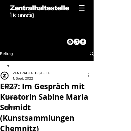
Zentralhaltestelle
[
ˈ
kʰɛmnɪt͡s
]
Beitrag
.
ZENTRALHALTESTELLE
.
1. Sept. 2022
EP27: Im Gespräch mit
VIDEO
Kuratorin Sabine Maria
PODCAST
Schmidt
VIDEO
(Kunstsammlungen
Chemnitz)