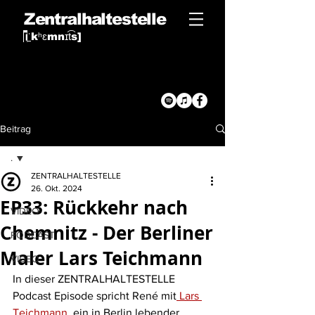
Zentralhaltestelle
[
ˈ
kʰɛmnɪt͡s
]
Beitrag
.
ZENTRALHALTESTELLE
.
26. Okt. 2024
EP33: Rückkehr nach
VIDEO
Chemnitz - Der Berliner
PODCAST
Maler Lars Teichmann
VIDEO
In dieser ZENTRALHALTESTELLE 
Podcast Episode spricht René mit
 Lars 
Teichmann
, ein in Berlin lebender 