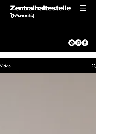
Zentralhaltestelle
[
ˈ
kʰɛmnɪt͡s
]
Video