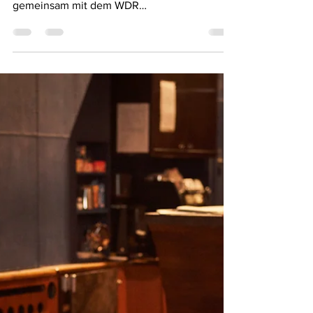
Gespräch mit Jan
Kawelke
Fast genau vor einem Jahr sing Felix Kummer
seinen Track "Schiff" in einer Klassik-Version
gemeinsam mit dem WDR
Funkhausorchester, als...