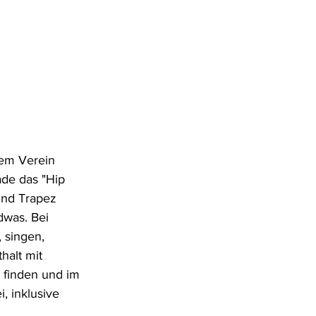
em Verein 
ade das "Hip 
und Trapez 
was. Bei 
 singen, 
halt mit 
 finden und im 
, inklusive 