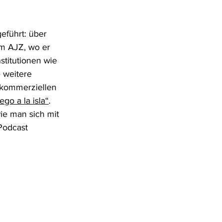
eführt: über 
m AJZ, wo er 
stitutionen wie 
 weitere 
 kommerziellen 
ego a la isla“
. 
e man sich mit 
Podcast 