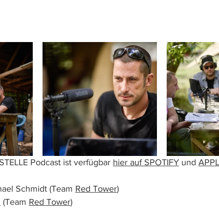
ELLE Podcast ist verfügbar 
hier auf SPOTIFY
 und 
APP
hael Schmidt (Team 
Red Tower
)
z
 (Team 
Red Tower
)