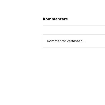
Kommentare
Kommentar verfassen...
EP39: Ein Künstlerduo
entdeckt Chemnitz
(Video&Sckre)