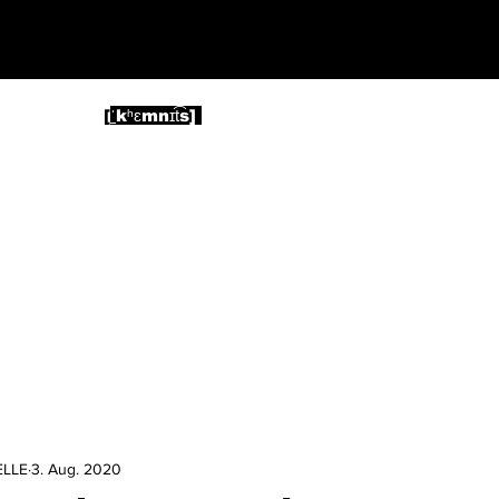
telle
[
ˈ
kʰɛmnɪt͡s
]
DEO
ELLE
3. Aug. 2020